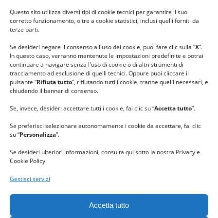
#ilfilocheunisce
Questo sito utilizza diversi tipi di cookie tecnici per garantire il suo
#lanaterapia
corretto funzionamento, oltre a cookie statistici, inclusi quelli forniti da
#gomitolorosa
terze parti.
#ilcaloredellempatia
Se desideri negare il consenso all'uso dei cookie, puoi fare clic sulla “
X
”.
In questo caso, verranno mantenute le impostazioni predefinite e potrai
continuare a navigare senza l'uso di cookie o di altri strumenti di
tracciamento ad esclusione di quelli tecnici. Oppure puoi cliccare il
pulsante “
Rifiuta tutto
”, rifiutando tutti i cookie, tranne quelli necessari, e
chiudendo il banner di consenso.
Se, invece, desideri accettare tutti i cookie, fai clic su “
Accetta tutto
”.
Se preferisci selezionare autonomamente i cookie da accettare, fai clic
su “
Personalizza
”.
Se desideri ulteriori informazioni, consulta qui sotto la nostra Privacy e
Cookie Policy.
Gestisci servizi
GRAZIE al team di REVIEWBOX
per il riconoscimento ricevuto.
Accetta tutto