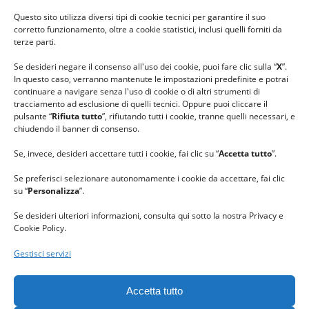
#ilfilocheunisce
Questo sito utilizza diversi tipi di cookie tecnici per garantire il suo
#lanaterapia
corretto funzionamento, oltre a cookie statistici, inclusi quelli forniti da
#gomitolorosa
terze parti.
#ilcaloredellempatia
Se desideri negare il consenso all'uso dei cookie, puoi fare clic sulla “
X
”.
In questo caso, verranno mantenute le impostazioni predefinite e potrai
continuare a navigare senza l'uso di cookie o di altri strumenti di
tracciamento ad esclusione di quelli tecnici. Oppure puoi cliccare il
pulsante “
Rifiuta tutto
”, rifiutando tutti i cookie, tranne quelli necessari, e
chiudendo il banner di consenso.
Se, invece, desideri accettare tutti i cookie, fai clic su “
Accetta tutto
”.
Se preferisci selezionare autonomamente i cookie da accettare, fai clic
su “
Personalizza
”.
Se desideri ulteriori informazioni, consulta qui sotto la nostra Privacy e
Cookie Policy.
Gestisci servizi
GRAZIE al team di REVIEWBOX
per il riconoscimento ricevuto.
Accetta tutto