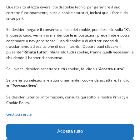
#ilfilocheunisce
Questo sito utilizza diversi tipi di cookie tecnici per garantire il suo
#lanaterapia
corretto funzionamento, oltre a cookie statistici, inclusi quelli forniti da
#gomitolorosa
terze parti.
#ilcaloredellempatia
Se desideri negare il consenso all'uso dei cookie, puoi fare clic sulla “
X
”.
In questo caso, verranno mantenute le impostazioni predefinite e potrai
continuare a navigare senza l'uso di cookie o di altri strumenti di
tracciamento ad esclusione di quelli tecnici. Oppure puoi cliccare il
pulsante “
Rifiuta tutto
”, rifiutando tutti i cookie, tranne quelli necessari, e
chiudendo il banner di consenso.
Se, invece, desideri accettare tutti i cookie, fai clic su “
Accetta tutto
”.
Se preferisci selezionare autonomamente i cookie da accettare, fai clic
su “
Personalizza
”.
Se desideri ulteriori informazioni, consulta qui sotto la nostra Privacy e
Cookie Policy.
Gestisci servizi
GRAZIE al team di REVIEWBOX
per il riconoscimento ricevuto.
Accetta tutto