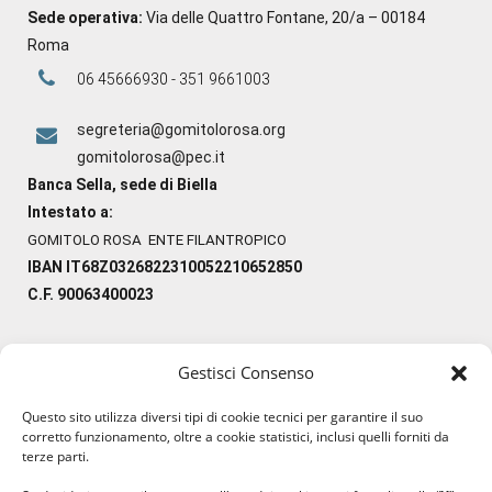
Sede operativa:
Via delle Quattro Fontane, 20/a – 00184
Roma
06 45666930 - 351 9661003
segreteria@gomitolorosa.org
gomitolorosa@pec.it
Banca Sella, sede di Biella
Intestato a:
GOMITOLO ROSA ENTE FILANTROPICO
IBAN IT68Z0326822310052210652850
C.F. 90063400023
Gestisci Consenso
#ilfilocheunisce
Questo sito utilizza diversi tipi di cookie tecnici per garantire il suo
#lanaterapia
corretto funzionamento, oltre a cookie statistici, inclusi quelli forniti da
#gomitolorosa
terze parti.
#ilcaloredellempatia