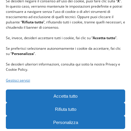
Se desideri negare il consenso all'uso dei cookie, puoi fare clic sulla “
X
”.
In questo caso, verranno mantenute le impostazioni predefinite e potrai
continuare a navigare senza l'uso di cookie o di altri strumenti di
tracciamento ad esclusione di quelli tecnici. Oppure puoi cliccare il
pulsante “
Rifiuta tutto
”, rifiutando tutti i cookie, tranne quelli necessari, e
chiudendo il banner di consenso.
Se, invece, desideri accettare tutti i cookie, fai clic su “
Accetta tutto
”.
Se preferisci selezionare autonomamente i cookie da accettare, fai clic
su “
Personalizza
”.
Se desideri ulteriori informazioni, consulta qui sotto la nostra Privacy e
Cookie Policy.
Gestisci servizi
GRAZIE al team di REVIEWBOX
per il riconoscimento ricevuto.
Accetta tutto
Rifiuta tutto
Personalizza
Gomitolorosa. Tutti i diritti riservati. - C. F. 90063400023 -
Privacy