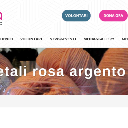
TIENICI
VOLONTARI
NEWS&EVENTI
MEDIA&GALLERY
ME
etali rosa argento
Adotta un Ospedale
Team Building
Iscriviti alla nostra n