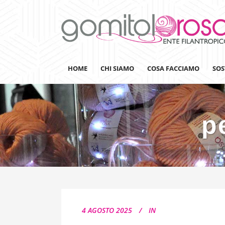
HOME
CHI SIAMO
COSA FACCIAMO
SOS
p
Lanaterapia
Ricerca
Sensibilizzazione
Lana&Gomitoli
Giornata della Lana
4 AGOSTO 2025
IN
Gomitolorosa4ARTS