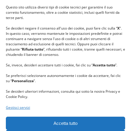
#ilfilocheunisce
Questo sito utilizza diversi tipi di cookie tecnici per garantire il suo
#lanaterapia
corretto funzionamento, oltre a cookie statistici, inclusi quelli forniti da
#gomitolorosa
terze parti.
#ilcaloredellempatia
Se desideri negare il consenso all'uso dei cookie, puoi fare clic sulla “
X
”.
In questo caso, verranno mantenute le impostazioni predefinite e potrai
continuare a navigare senza l'uso di cookie o di altri strumenti di
tracciamento ad esclusione di quelli tecnici. Oppure puoi cliccare il
pulsante “
Rifiuta tutto
”, rifiutando tutti i cookie, tranne quelli necessari, e
chiudendo il banner di consenso.
Se, invece, desideri accettare tutti i cookie, fai clic su “
Accetta tutto
”.
Se preferisci selezionare autonomamente i cookie da accettare, fai clic
su “
Personalizza
”.
Se desideri ulteriori informazioni, consulta qui sotto la nostra Privacy e
Cookie Policy.
Gestisci servizi
GRAZIE al team di REVIEWBOX
per il riconoscimento ricevuto.
Accetta tutto