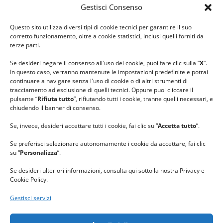
Gestisci Consenso
#ilfilocheunisce
Questo sito utilizza diversi tipi di cookie tecnici per garantire il suo
#lanaterapia
corretto funzionamento, oltre a cookie statistici, inclusi quelli forniti da
#gomitolorosa
terze parti.
#ilcaloredellempatia
Se desideri negare il consenso all'uso dei cookie, puoi fare clic sulla “
X
”.
In questo caso, verranno mantenute le impostazioni predefinite e potrai
continuare a navigare senza l'uso di cookie o di altri strumenti di
tracciamento ad esclusione di quelli tecnici. Oppure puoi cliccare il
pulsante “
Rifiuta tutto
”, rifiutando tutti i cookie, tranne quelli necessari, e
chiudendo il banner di consenso.
Se, invece, desideri accettare tutti i cookie, fai clic su “
Accetta tutto
”.
Se preferisci selezionare autonomamente i cookie da accettare, fai clic
su “
Personalizza
”.
Se desideri ulteriori informazioni, consulta qui sotto la nostra Privacy e
Cookie Policy.
Gestisci servizi
GRAZIE al team di REVIEWBOX
per il riconoscimento ricevuto.