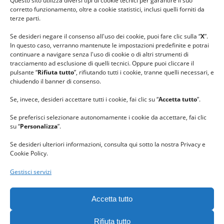
Questo sito utilizza diversi tipi di cookie tecnici per garantire il suo
#lanaterapia
corretto funzionamento, oltre a cookie statistici, inclusi quelli forniti da
#gomitolorosa
terze parti.
#ilcaloredellempatia
Se desideri negare il consenso all'uso dei cookie, puoi fare clic sulla “
X
”.
In questo caso, verranno mantenute le impostazioni predefinite e potrai
continuare a navigare senza l'uso di cookie o di altri strumenti di
tracciamento ad esclusione di quelli tecnici. Oppure puoi cliccare il
pulsante “
Rifiuta tutto
”, rifiutando tutti i cookie, tranne quelli necessari, e
chiudendo il banner di consenso.
Se, invece, desideri accettare tutti i cookie, fai clic su “
Accetta tutto
”.
Se preferisci selezionare autonomamente i cookie da accettare, fai clic
su “
Personalizza
”.
Se desideri ulteriori informazioni, consulta qui sotto la nostra Privacy e
Cookie Policy.
Gestisci servizi
GRAZIE al team di REVIEWBOX
per il riconoscimento ricevuto.
Accetta tutto
Rifiuta tutto