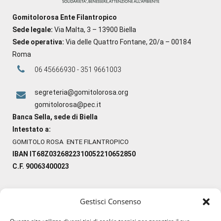
Gomitolorosa Ente Filantropico
Sede legale:
Via Malta, 3 – 13900 Biella
Sede operativa:
Via delle Quattro Fontane, 20/a – 00184
Roma
06 45666930 - 351 9661003
segreteria@gomitolorosa.org
gomitolorosa@pec.it
Banca Sella, sede di Biella
Intestato a:
GOMITOLO ROSA ENTE FILANTROPICO
IBAN IT68Z0326822310052210652850
C.F. 90063400023
Gestisci Consenso
#ilfilocheunisce