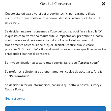
Gestisci Consenso
#ilfilocheunisce
Questo sito utilizza diversi tipi di cookie tecnici per garantire il suo
#lanaterapia
corretto funzionamento, oltre a cookie statistici, inclusi quelli forniti da
#gomitolorosa
terze parti.
#ilcaloredellempatia
Se desideri negare il consenso all'uso dei cookie, puoi fare clic sulla “
X
”.
In questo caso, verranno mantenute le impostazioni predefinite e potrai
continuare a navigare senza l'uso di cookie o di altri strumenti di
tracciamento ad esclusione di quelli tecnici. Oppure puoi cliccare il
pulsante “
Rifiuta tutto
”, rifiutando tutti i cookie, tranne quelli necessari, e
chiudendo il banner di consenso.
Se, invece, desideri accettare tutti i cookie, fai clic su “
Accetta tutto
”.
Se preferisci selezionare autonomamente i cookie da accettare, fai clic
su “
Personalizza
”.
Se desideri ulteriori informazioni, consulta qui sotto la nostra Privacy e
Cookie Policy.
Gestisci servizi
GRAZIE al team di REVIEWBOX
per il riconoscimento ricevuto.