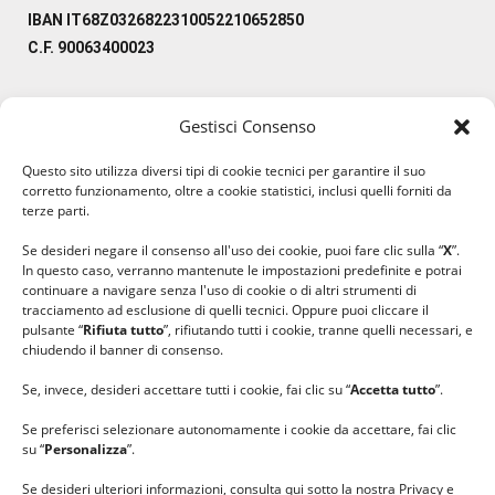
IBAN IT68Z0326822310052210652850
C.F. 90063400023
Gestisci Consenso
#ilfilocheunisce
Questo sito utilizza diversi tipi di cookie tecnici per garantire il suo
#lanaterapia
corretto funzionamento, oltre a cookie statistici, inclusi quelli forniti da
#gomitolorosa
terze parti.
#ilcaloredellempatia
Se desideri negare il consenso all'uso dei cookie, puoi fare clic sulla “
X
”.
In questo caso, verranno mantenute le impostazioni predefinite e potrai
continuare a navigare senza l'uso di cookie o di altri strumenti di
tracciamento ad esclusione di quelli tecnici. Oppure puoi cliccare il
pulsante “
Rifiuta tutto
”, rifiutando tutti i cookie, tranne quelli necessari, e
chiudendo il banner di consenso.
Se, invece, desideri accettare tutti i cookie, fai clic su “
Accetta tutto
”.
Se preferisci selezionare autonomamente i cookie da accettare, fai clic
su “
Personalizza
”.
Se desideri ulteriori informazioni, consulta qui sotto la nostra Privacy e