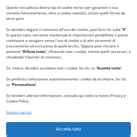
#ilfilocheunisce
Questo sito utilizza diversi tipi di cookie tecnici per garantire il suo
#lanaterapia
corretto funzionamento, oltre a cookie statistici, inclusi quelli forniti da
#gomitolorosa
terze parti.
#ilcaloredellempatia
Se desideri negare il consenso all'uso dei cookie, puoi fare clic sulla “
X
”.
In questo caso, verranno mantenute le impostazioni predefinite e potrai
continuare a navigare senza l'uso di cookie o di altri strumenti di
tracciamento ad esclusione di quelli tecnici. Oppure puoi cliccare il
pulsante “
Rifiuta tutto
”, rifiutando tutti i cookie, tranne quelli necessari, e
chiudendo il banner di consenso.
Se, invece, desideri accettare tutti i cookie, fai clic su “
Accetta tutto
”.
Se preferisci selezionare autonomamente i cookie da accettare, fai clic
su “
Personalizza
”.
Se desideri ulteriori informazioni, consulta qui sotto la nostra Privacy e
Cookie Policy.
Gestisci servizi
GRAZIE al team di REVIEWBOX
per il riconoscimento ricevuto.
Accetta tutto