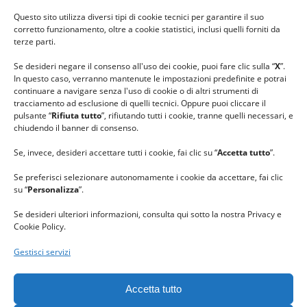
#ilfilocheunisce
Questo sito utilizza diversi tipi di cookie tecnici per garantire il suo
#lanaterapia
corretto funzionamento, oltre a cookie statistici, inclusi quelli forniti da
#gomitolorosa
terze parti.
#ilcaloredellempatia
Se desideri negare il consenso all'uso dei cookie, puoi fare clic sulla “
X
”.
In questo caso, verranno mantenute le impostazioni predefinite e potrai
continuare a navigare senza l'uso di cookie o di altri strumenti di
tracciamento ad esclusione di quelli tecnici. Oppure puoi cliccare il
pulsante “
Rifiuta tutto
”, rifiutando tutti i cookie, tranne quelli necessari, e
chiudendo il banner di consenso.
Se, invece, desideri accettare tutti i cookie, fai clic su “
Accetta tutto
”.
Se preferisci selezionare autonomamente i cookie da accettare, fai clic
su “
Personalizza
”.
Se desideri ulteriori informazioni, consulta qui sotto la nostra Privacy e
Cookie Policy.
Gestisci servizi
GRAZIE al team di REVIEWBOX
per il riconoscimento ricevuto.
Accetta tutto