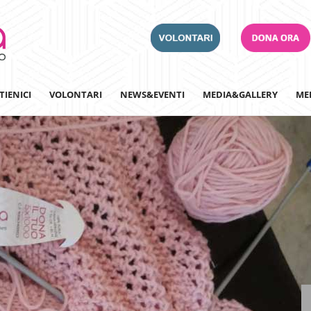
TIENICI
VOLONTARI
NEWS&EVENTI
MEDIA&GALLERY
ME
Adotta un Ospedale
Team Building
Iscriviti alla nostra n