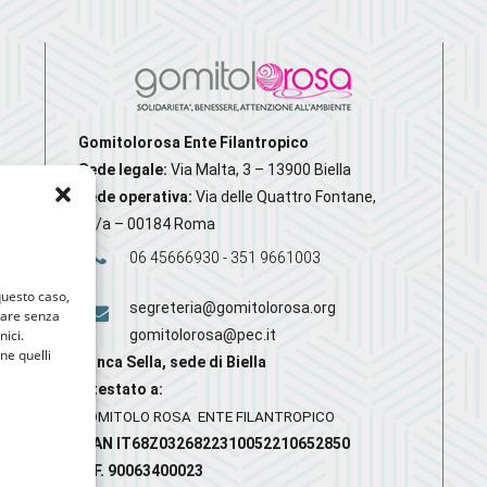
Gomitolorosa Ente Filantropico
Sede legale:
Via Malta, 3 – 13900 Biella
Sede operativa:
Via delle Quattro Fontane,
20/a – 00184 Roma
06 45666930 - 351 9661003
 questo caso,
segreteria@gomitolorosa.org
gare senza
nici.
gomitolorosa@pec.it
nne quelli
Banca Sella, sede di Biella
Intestato a:
GOMITOLO ROSA ENTE FILANTROPICO
IBAN IT68Z0326822310052210652850
C.F. 90063400023