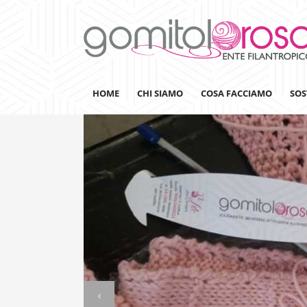
HOME
CHI SIAMO
COSA FACCIAMO
SOS
Lanaterapia
Ricerca
Sensibilizzazione
Lana&Gomitoli
Giornata della Lana
Gomitolorosa4ARTS