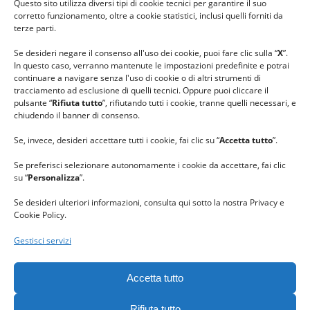
Questo sito utilizza diversi tipi di cookie tecnici per garantire il suo
#lanaterapia
corretto funzionamento, oltre a cookie statistici, inclusi quelli forniti da
#gomitolorosa
terze parti.
#ilcaloredellempatia
Se desideri negare il consenso all'uso dei cookie, puoi fare clic sulla “
X
”.
In questo caso, verranno mantenute le impostazioni predefinite e potrai
continuare a navigare senza l'uso di cookie o di altri strumenti di
tracciamento ad esclusione di quelli tecnici. Oppure puoi cliccare il
pulsante “
Rifiuta tutto
”, rifiutando tutti i cookie, tranne quelli necessari, e
chiudendo il banner di consenso.
Se, invece, desideri accettare tutti i cookie, fai clic su “
Accetta tutto
”.
Se preferisci selezionare autonomamente i cookie da accettare, fai clic
su “
Personalizza
”.
Se desideri ulteriori informazioni, consulta qui sotto la nostra Privacy e
Cookie Policy.
Gestisci servizi
GRAZIE al team di REVIEWBOX
per il riconoscimento ricevuto.
Accetta tutto
Rifiuta tutto