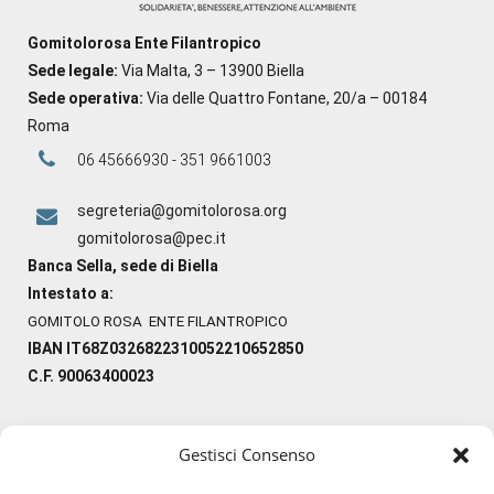
Gomitolorosa Ente Filantropico
Sede legale:
Via Malta, 3 – 13900 Biella
Sede operativa:
Via delle Quattro Fontane, 20/a – 00184
Roma
06 45666930 - 351 9661003
segreteria@gomitolorosa.org
gomitolorosa@pec.it
Banca Sella, sede di Biella
Intestato a:
GOMITOLO ROSA ENTE FILANTROPICO
IBAN IT68Z0326822310052210652850
C.F. 90063400023
Gestisci Consenso
#ilfilocheunisce