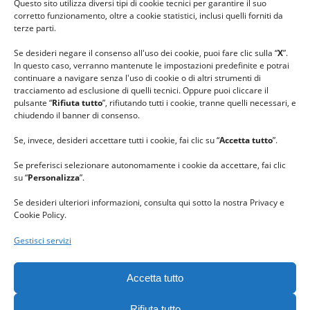
Questo sito utilizza diversi tipi di cookie tecnici per garantire il suo
#lanaterapia
corretto funzionamento, oltre a cookie statistici, inclusi quelli forniti da
#gomitolorosa
terze parti.
#ilcaloredellempatia
Se desideri negare il consenso all'uso dei cookie, puoi fare clic sulla “
X
”.
In questo caso, verranno mantenute le impostazioni predefinite e potrai
continuare a navigare senza l'uso di cookie o di altri strumenti di
tracciamento ad esclusione di quelli tecnici. Oppure puoi cliccare il
pulsante “
Rifiuta tutto
”, rifiutando tutti i cookie, tranne quelli necessari, e
chiudendo il banner di consenso.
Se, invece, desideri accettare tutti i cookie, fai clic su “
Accetta tutto
”.
Se preferisci selezionare autonomamente i cookie da accettare, fai clic
su “
Personalizza
”.
Se desideri ulteriori informazioni, consulta qui sotto la nostra Privacy e
Cookie Policy.
Gestisci servizi
GRAZIE al team di REVIEWBOX
per il riconoscimento ricevuto.
Accetta tutto
Rifiuta tutto