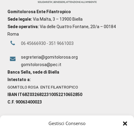
Gomitolorosa Ente Filantropico
Sede legale:
Via Malta, 3 – 13900 Biella
Sede operativa:
Via delle Quattro Fontane, 20/a – 00184
Roma
06 45666930 - 351 9661003
segreteria@gomitolorosa.org
gomitolorosa@pec.it
Banca Sella, sede di Biella
Intestato a:
GOMITOLO ROSA ENTE FILANTROPICO
IBAN IT68Z0326822310052210652850
C.F. 90063400023
Gestisci Consenso
#ilfilocheunisce