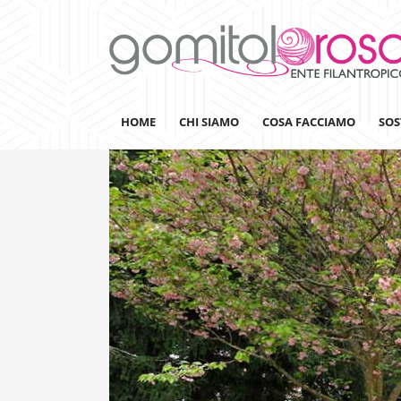
HOME
CHI SIAMO
COSA FACCIAMO
SOS
Lanaterapia
Ricerca
Sensibilizzazione
Lana&Gomitoli
Giornata della Lana
Gomitolorosa4ARTS