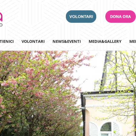
TIENICI
VOLONTARI
NEWS&EVENTI
MEDIA&GALLERY
ME
Adotta un Ospedale
Team Building
Iscriviti alla nostra n