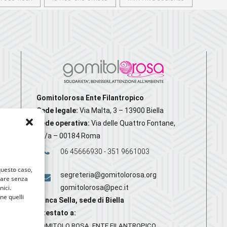
Gomitolorosa Ente Filantropico
Sede legale:
Via Malta, 3 – 13900 Biella
Sede operativa:
Via delle Quattro Fontane,
20/a – 00184 Roma
06 45666930 - 351 9661003
 questo caso,
segreteria@gomitolorosa.org
gare senza
nici.
gomitolorosa@pec.it
nne quelli
Banca Sella, sede di Biella
Intestato a:
GOMITOLO ROSA ENTE FILANTROPICO