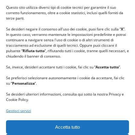
#ilfilocheunisce
Questo sito utilizza diversi tipi di cookie tecnici per garantire il suo
#lanaterapia
corretto funzionamento, oltre a cookie statistici, inclusi quelli forniti da
#gomitolorosa
terze parti.
#ilcaloredellempatia
Se desideri negare il consenso all'uso dei cookie, puoi fare clic sulla “
X
”.
In questo caso, verranno mantenute le impostazioni predefinite e potrai
continuare a navigare senza l'uso di cookie o di altri strumenti di
tracciamento ad esclusione di quelli tecnici. Oppure puoi cliccare il
pulsante “
Rifiuta tutto
”, rifiutando tutti i cookie, tranne quelli necessari, e
chiudendo il banner di consenso.
Se, invece, desideri accettare tutti i cookie, fai clic su “
Accetta tutto
”.
Se preferisci selezionare autonomamente i cookie da accettare, fai clic
su “
Personalizza
”.
Se desideri ulteriori informazioni, consulta qui sotto la nostra Privacy e
Cookie Policy.
Gestisci servizi
GRAZIE al team di REVIEWBOX
per il riconoscimento ricevuto.
Accetta tutto