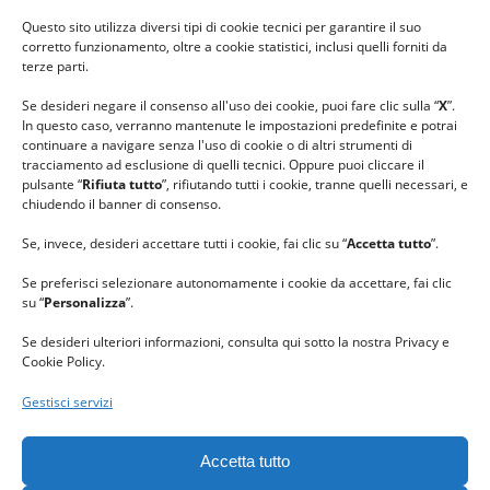
#ilfilocheunisce
Questo sito utilizza diversi tipi di cookie tecnici per garantire il suo
#lanaterapia
corretto funzionamento, oltre a cookie statistici, inclusi quelli forniti da
#gomitolorosa
terze parti.
#ilcaloredellempatia
Se desideri negare il consenso all'uso dei cookie, puoi fare clic sulla “
X
”.
In questo caso, verranno mantenute le impostazioni predefinite e potrai
continuare a navigare senza l'uso di cookie o di altri strumenti di
tracciamento ad esclusione di quelli tecnici. Oppure puoi cliccare il
pulsante “
Rifiuta tutto
”, rifiutando tutti i cookie, tranne quelli necessari, e
chiudendo il banner di consenso.
Se, invece, desideri accettare tutti i cookie, fai clic su “
Accetta tutto
”.
Se preferisci selezionare autonomamente i cookie da accettare, fai clic
su “
Personalizza
”.
Se desideri ulteriori informazioni, consulta qui sotto la nostra Privacy e
Cookie Policy.
Gestisci servizi
GRAZIE al team di REVIEWBOX
per il riconoscimento ricevuto.
Accetta tutto