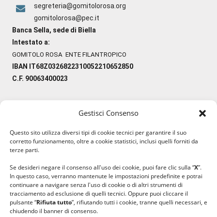
segreteria@gomitolorosa.org
gomitolorosa@pec.it
Banca Sella, sede di Biella
Intestato a:
GOMITOLO ROSA ENTE FILANTROPICO
IBAN IT68Z0326822310052210652850
C.F. 90063400023
Gestisci Consenso
#ilfilocheunisce
Questo sito utilizza diversi tipi di cookie tecnici per garantire il suo
#lanaterapia
corretto funzionamento, oltre a cookie statistici, inclusi quelli forniti da
#gomitolorosa
terze parti.
#ilcaloredellempatia
Se desideri negare il consenso all'uso dei cookie, puoi fare clic sulla “
X
”.
In questo caso, verranno mantenute le impostazioni predefinite e potrai
continuare a navigare senza l'uso di cookie o di altri strumenti di
tracciamento ad esclusione di quelli tecnici. Oppure puoi cliccare il
pulsante “
Rifiuta tutto
”, rifiutando tutti i cookie, tranne quelli necessari, e
chiudendo il banner di consenso.