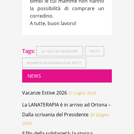
bimbi le cui mamme non hanno
la possibilità di comprare un
corredino.
A tutte, buon lavoro!
Tags:
LA TELA DI PENELOPE
PATTI
REPARTO PEDIATRIA/UTIN PATTI
NEWS
Vacanze Estive 2026
31 Luglio 2026
La LANATERAPIA è in arrivo ad Ortona –
Dalla scrivania del Presidente
30 Giugno
2026
Il filo della solidarietà: la storica