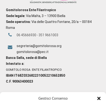
Gomitolorosa Ente Filantropico
Sede legale:
Via Malta, 3 – 13900 Biella
Sede operativa:
Via delle Quattro Fontane, 20/a – 00184
Roma
06 45666930 - 351 9661003
segreteria@gomitolorosa.org
gomitolorosa@pec.it
Banca Sella, sede di Biella
Intestato a:
GOMITOLO ROSA ENTE FILANTROPICO
IBAN IT68Z0326822310052210652850
C.F. 90063400023
Gestisci Consenso
#ilfilocheunisce