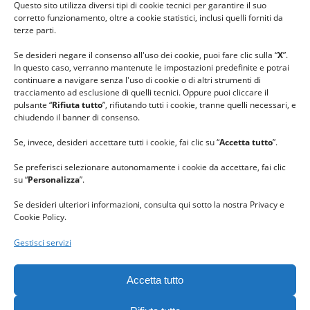
Questo sito utilizza diversi tipi di cookie tecnici per garantire il suo
#lanaterapia
corretto funzionamento, oltre a cookie statistici, inclusi quelli forniti da
#gomitolorosa
terze parti.
#ilcaloredellempatia
Se desideri negare il consenso all'uso dei cookie, puoi fare clic sulla “
X
”.
In questo caso, verranno mantenute le impostazioni predefinite e potrai
continuare a navigare senza l'uso di cookie o di altri strumenti di
tracciamento ad esclusione di quelli tecnici. Oppure puoi cliccare il
pulsante “
Rifiuta tutto
”, rifiutando tutti i cookie, tranne quelli necessari, e
chiudendo il banner di consenso.
Se, invece, desideri accettare tutti i cookie, fai clic su “
Accetta tutto
”.
Se preferisci selezionare autonomamente i cookie da accettare, fai clic
su “
Personalizza
”.
Se desideri ulteriori informazioni, consulta qui sotto la nostra Privacy e
Cookie Policy.
Gestisci servizi
GRAZIE al team di REVIEWBOX
per il riconoscimento ricevuto.
Accetta tutto