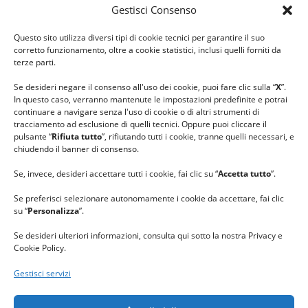
Gestisci Consenso
#ilfilocheunisce
Questo sito utilizza diversi tipi di cookie tecnici per garantire il suo
#lanaterapia
corretto funzionamento, oltre a cookie statistici, inclusi quelli forniti da
#gomitolorosa
terze parti.
#ilcaloredellempatia
Se desideri negare il consenso all'uso dei cookie, puoi fare clic sulla “
X
”.
In questo caso, verranno mantenute le impostazioni predefinite e potrai
continuare a navigare senza l'uso di cookie o di altri strumenti di
tracciamento ad esclusione di quelli tecnici. Oppure puoi cliccare il
pulsante “
Rifiuta tutto
”, rifiutando tutti i cookie, tranne quelli necessari, e
chiudendo il banner di consenso.
Se, invece, desideri accettare tutti i cookie, fai clic su “
Accetta tutto
”.
Se preferisci selezionare autonomamente i cookie da accettare, fai clic
su “
Personalizza
”.
Se desideri ulteriori informazioni, consulta qui sotto la nostra Privacy e
Cookie Policy.
Gestisci servizi
GRAZIE al team di REVIEWBOX
per il riconoscimento ricevuto.