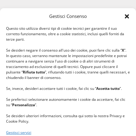
Gestisci Consenso
#ilfilocheunisce
Questo sito utilizza diversi tipi di cookie tecnici per garantire il suo
#lanaterapia
corretto funzionamento, oltre a cookie statistici, inclusi quelli forniti da
#gomitolorosa
terze parti.
#ilcaloredellempatia
Se desideri negare il consenso all'uso dei cookie, puoi fare clic sulla “
X
”.
In questo caso, verranno mantenute le impostazioni predefinite e potrai
continuare a navigare senza l'uso di cookie o di altri strumenti di
tracciamento ad esclusione di quelli tecnici. Oppure puoi cliccare il
pulsante “
Rifiuta tutto
”, rifiutando tutti i cookie, tranne quelli necessari, e
chiudendo il banner di consenso.
Se, invece, desideri accettare tutti i cookie, fai clic su “
Accetta tutto
”.
Se preferisci selezionare autonomamente i cookie da accettare, fai clic
su “
Personalizza
”.
Se desideri ulteriori informazioni, consulta qui sotto la nostra Privacy e
Cookie Policy.
Gestisci servizi
GRAZIE al team di REVIEWBOX