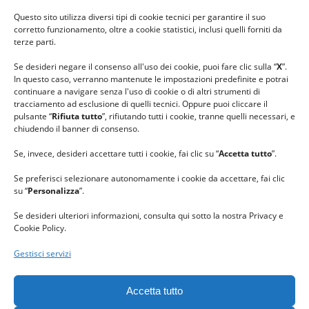
#ilfilocheunisce
Questo sito utilizza diversi tipi di cookie tecnici per garantire il suo
#lanaterapia
corretto funzionamento, oltre a cookie statistici, inclusi quelli forniti da
#gomitolorosa
terze parti.
#ilcaloredellempatia
Se desideri negare il consenso all'uso dei cookie, puoi fare clic sulla “
X
”.
In questo caso, verranno mantenute le impostazioni predefinite e potrai
continuare a navigare senza l'uso di cookie o di altri strumenti di
tracciamento ad esclusione di quelli tecnici. Oppure puoi cliccare il
pulsante “
Rifiuta tutto
”, rifiutando tutti i cookie, tranne quelli necessari, e
chiudendo il banner di consenso.
Se, invece, desideri accettare tutti i cookie, fai clic su “
Accetta tutto
”.
Se preferisci selezionare autonomamente i cookie da accettare, fai clic
su “
Personalizza
”.
Se desideri ulteriori informazioni, consulta qui sotto la nostra Privacy e
Cookie Policy.
Gestisci servizi
GRAZIE al team di REVIEWBOX
per il riconoscimento ricevuto.
Accetta tutto