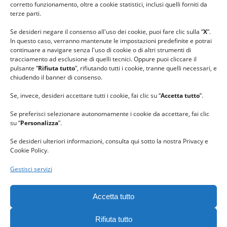
#lanaterapia
corretto funzionamento, oltre a cookie statistici, inclusi quelli forniti da
#gomitolorosa
terze parti.
#ilcaloredellempatia
Se desideri negare il consenso all'uso dei cookie, puoi fare clic sulla “
X
”.
In questo caso, verranno mantenute le impostazioni predefinite e potrai
continuare a navigare senza l'uso di cookie o di altri strumenti di
tracciamento ad esclusione di quelli tecnici. Oppure puoi cliccare il
pulsante “
Rifiuta tutto
”, rifiutando tutti i cookie, tranne quelli necessari, e
chiudendo il banner di consenso.
Se, invece, desideri accettare tutti i cookie, fai clic su “
Accetta tutto
”.
Se preferisci selezionare autonomamente i cookie da accettare, fai clic
su “
Personalizza
”.
Se desideri ulteriori informazioni, consulta qui sotto la nostra Privacy e
Cookie Policy.
Gestisci servizi
GRAZIE al team di REVIEWBOX
per il riconoscimento ricevuto.
Accetta tutto
Rifiuta tutto