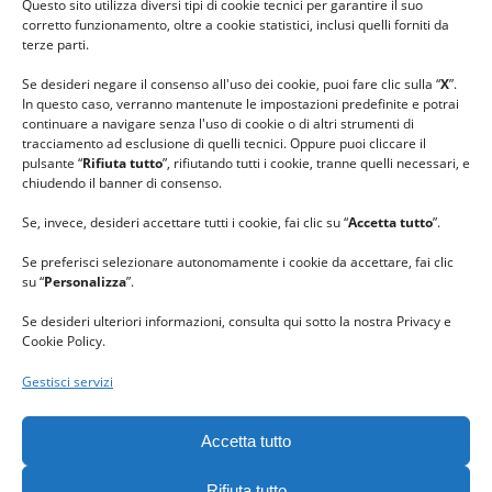
Questo sito utilizza diversi tipi di cookie tecnici per garantire il suo
#lanaterapia
corretto funzionamento, oltre a cookie statistici, inclusi quelli forniti da
#gomitolorosa
terze parti.
#ilcaloredellempatia
Se desideri negare il consenso all'uso dei cookie, puoi fare clic sulla “
X
”.
In questo caso, verranno mantenute le impostazioni predefinite e potrai
continuare a navigare senza l'uso di cookie o di altri strumenti di
tracciamento ad esclusione di quelli tecnici. Oppure puoi cliccare il
pulsante “
Rifiuta tutto
”, rifiutando tutti i cookie, tranne quelli necessari, e
chiudendo il banner di consenso.
Se, invece, desideri accettare tutti i cookie, fai clic su “
Accetta tutto
”.
Se preferisci selezionare autonomamente i cookie da accettare, fai clic
su “
Personalizza
”.
Se desideri ulteriori informazioni, consulta qui sotto la nostra Privacy e
Cookie Policy.
Gestisci servizi
GRAZIE al team di REVIEWBOX
per il riconoscimento ricevuto.
Accetta tutto
Rifiuta tutto