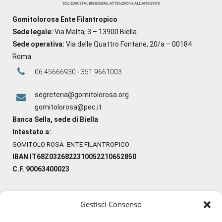
Gomitolorosa Ente Filantropico
Sede legale:
Via Malta, 3 – 13900 Biella
Sede operativa:
Via delle Quattro Fontane, 20/a – 00184
Roma
06 45666930 - 351 9661003
segreteria@gomitolorosa.org
gomitolorosa@pec.it
Banca Sella, sede di Biella
Intestato a:
GOMITOLO ROSA ENTE FILANTROPICO
IBAN IT68Z0326822310052210652850
C.F. 90063400023
Gestisci Consenso
#ilfilocheunisce