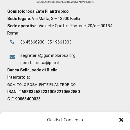
Gomitolorosa Ente Filantropico
Sede legale:
Via Malta, 3 – 13900 Biella
Sede operativa:
Via delle Quattro Fontane, 20/a – 00184
Roma
06 45666930 - 351 9661003
segreteria@gomitolorosa.org
gomitolorosa@pec.it
Banca Sella, sede di Biella
Intestato a:
GOMITOLO ROSA ENTE FILANTROPICO
IBAN IT68Z0326822310052210652850
C.F. 90063400023
Gestisci Consenso
#ilfilocheunisce