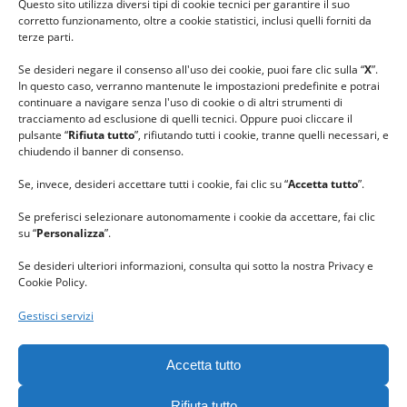
Questo sito utilizza diversi tipi di cookie tecnici per garantire il suo
#lanaterapia
corretto funzionamento, oltre a cookie statistici, inclusi quelli forniti da
#gomitolorosa
terze parti.
#ilcaloredellempatia
Se desideri negare il consenso all'uso dei cookie, puoi fare clic sulla “
X
”.
In questo caso, verranno mantenute le impostazioni predefinite e potrai
continuare a navigare senza l'uso di cookie o di altri strumenti di
tracciamento ad esclusione di quelli tecnici. Oppure puoi cliccare il
pulsante “
Rifiuta tutto
”, rifiutando tutti i cookie, tranne quelli necessari, e
chiudendo il banner di consenso.
Se, invece, desideri accettare tutti i cookie, fai clic su “
Accetta tutto
”.
Se preferisci selezionare autonomamente i cookie da accettare, fai clic
su “
Personalizza
”.
Se desideri ulteriori informazioni, consulta qui sotto la nostra Privacy e
Cookie Policy.
Gestisci servizi
GRAZIE al team di REVIEWBOX
per il riconoscimento ricevuto.
Accetta tutto
Rifiuta tutto