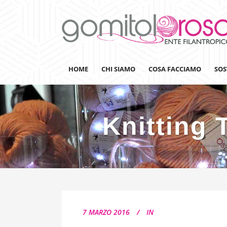
HOME
CHI SIAMO
COSA FACCIAMO
SOS
Knitting 
Lanaterapia
Ricerca
Sensibilizzazione
Lana&Gomitoli
Giornata della Lana
7 MARZO 2016
IN
Gomitolorosa4ARTS