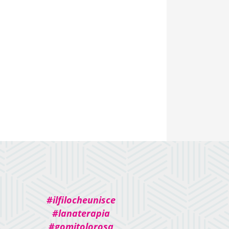
#ilfilocheunisce
#lanaterapia
#gomitolorosa