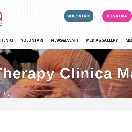
TIENICI
VOLONTARI
NEWS&EVENTI
MEDIA&GALLERY
ME
Therapy Clinica M
Adotta un Ospedale
Team Building
Iscriviti alla nostra n