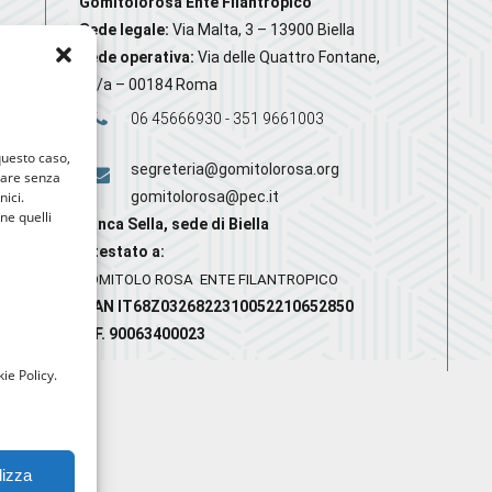
Gomitolorosa Ente Filantropico
Sede legale:
Via Malta, 3 – 13900 Biella
Sede operativa:
Via delle Quattro Fontane,
20/a – 00184 Roma
06 45666930 - 351 9661003
 questo caso,
segreteria@gomitolorosa.org
gare senza
nici.
gomitolorosa@pec.it
nne quelli
Banca Sella, sede di Biella
Intestato a:
GOMITOLO ROSA ENTE FILANTROPICO
IBAN IT68Z0326822310052210652850
C.F. 90063400023
ie Policy.
lizza