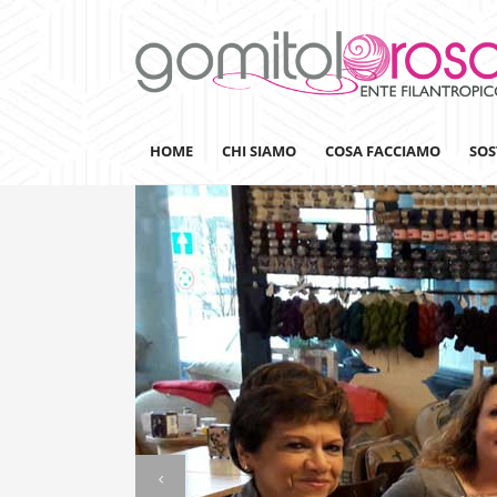
HOME
CHI SIAMO
COSA FACCIAMO
SOS
Lanaterapia
Ricerca
Sensibilizzazione
Lana&Gomitoli
Giornata della Lana
Gomitolorosa4ARTS