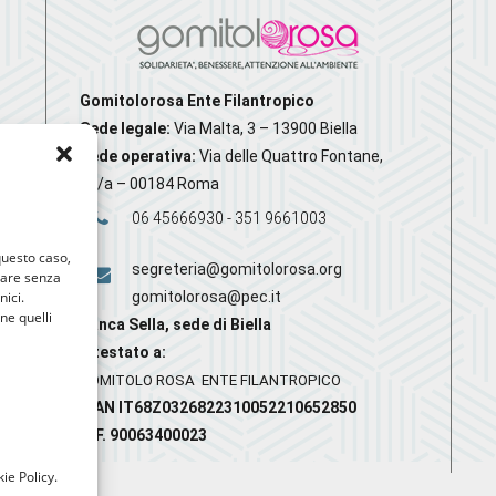
Gomitolorosa Ente Filantropico
Sede legale:
Via Malta, 3 – 13900 Biella
Sede operativa:
Via delle Quattro Fontane,
20/a – 00184 Roma
06 45666930 - 351 9661003
 questo caso,
segreteria@gomitolorosa.org
gare senza
nici.
gomitolorosa@pec.it
nne quelli
Banca Sella, sede di Biella
Intestato a:
GOMITOLO ROSA ENTE FILANTROPICO
IBAN IT68Z0326822310052210652850
C.F. 90063400023
ie Policy.