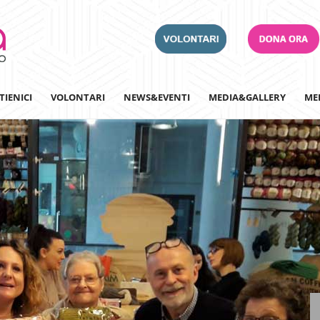
TIENICI
VOLONTARI
NEWS&EVENTI
MEDIA&GALLERY
ME
Adotta un Ospedale
Team Building
Iscriviti alla nostra n