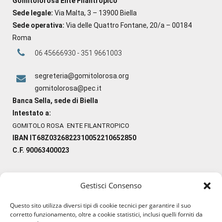
Gomitolorosa Ente Filantropico
Sede legale:
Via Malta, 3 – 13900 Biella
Sede operativa:
Via delle Quattro Fontane, 20/a – 00184
Roma
06 45666930 - 351 9661003
segreteria@gomitolorosa.org
gomitolorosa@pec.it
Banca Sella, sede di Biella
Intestato a:
GOMITOLO ROSA ENTE FILANTROPICO
IBAN IT68Z0326822310052210652850
C.F. 90063400023
Gestisci Consenso
#ilfilocheunisce
Questo sito utilizza diversi tipi di cookie tecnici per garantire il suo
#lanaterapia
corretto funzionamento, oltre a cookie statistici, inclusi quelli forniti da