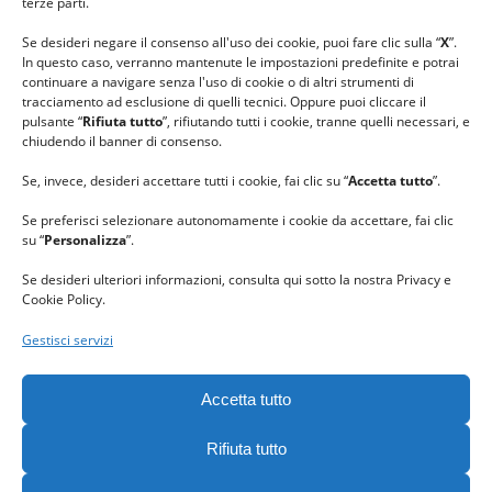
#gomitolorosa
terze parti.
#ilcaloredellempatia
Se desideri negare il consenso all'uso dei cookie, puoi fare clic sulla “
X
”.
In questo caso, verranno mantenute le impostazioni predefinite e potrai
continuare a navigare senza l'uso di cookie o di altri strumenti di
tracciamento ad esclusione di quelli tecnici. Oppure puoi cliccare il
pulsante “
Rifiuta tutto
”, rifiutando tutti i cookie, tranne quelli necessari, e
chiudendo il banner di consenso.
Se, invece, desideri accettare tutti i cookie, fai clic su “
Accetta tutto
”.
Se preferisci selezionare autonomamente i cookie da accettare, fai clic
su “
Personalizza
”.
Se desideri ulteriori informazioni, consulta qui sotto la nostra Privacy e
Cookie Policy.
Gestisci servizi
GRAZIE al team di REVIEWBOX
per il riconoscimento ricevuto.
Accetta tutto
Rifiuta tutto