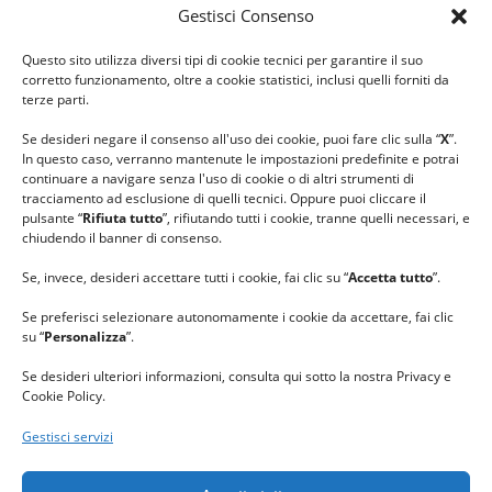
Gestisci Consenso
#ilfilocheunisce
Questo sito utilizza diversi tipi di cookie tecnici per garantire il suo
#lanaterapia
corretto funzionamento, oltre a cookie statistici, inclusi quelli forniti da
#gomitolorosa
terze parti.
#ilcaloredellempatia
Se desideri negare il consenso all'uso dei cookie, puoi fare clic sulla “
X
”.
In questo caso, verranno mantenute le impostazioni predefinite e potrai
continuare a navigare senza l'uso di cookie o di altri strumenti di
tracciamento ad esclusione di quelli tecnici. Oppure puoi cliccare il
pulsante “
Rifiuta tutto
”, rifiutando tutti i cookie, tranne quelli necessari, e
chiudendo il banner di consenso.
Se, invece, desideri accettare tutti i cookie, fai clic su “
Accetta tutto
”.
Se preferisci selezionare autonomamente i cookie da accettare, fai clic
su “
Personalizza
”.
Se desideri ulteriori informazioni, consulta qui sotto la nostra Privacy e
Cookie Policy.
Gestisci servizi
GRAZIE al team di REVIEWBOX
per il riconoscimento ricevuto.