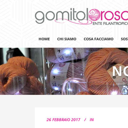
HOME
CHI SIAMO
COSA FACCIAMO
SOS
N
Lanaterapia
Ricerca
Sensibilizzazione
Lana&Gomitoli
Giornata della Lana
26 FEBBRAIO 2017
IN
Gomitolorosa4ARTS