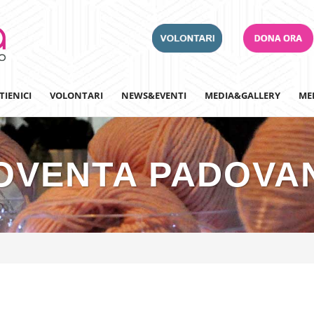
TIENICI
VOLONTARI
NEWS&EVENTI
MEDIA&GALLERY
ME
OVENTA PADOVA
Adotta un Ospedale
Team Building
Iscriviti alla nostra n