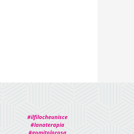
#ilfilocheunisce
#lanaterapia
#gomitolorosa