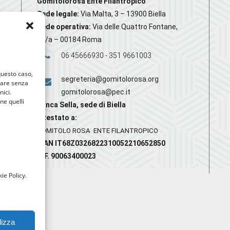
Gomitolorosa Ente Filantropico
Sede legale:
Via Malta, 3 – 13900 Biella
Sede operativa:
Via delle Quattro Fontane,
20/a – 00184 Roma
06 45666930 - 351 9661003
 questo caso,
segreteria@gomitolorosa.org
gare senza
nici.
gomitolorosa@pec.it
nne quelli
Banca Sella, sede di Biella
Intestato a:
GOMITOLO ROSA ENTE FILANTROPICO
IBAN IT68Z0326822310052210652850
C.F. 90063400023
ie Policy.
lizza