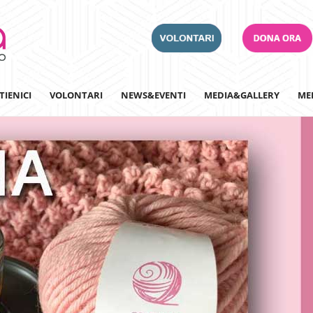
TIENICI
VOLONTARI
NEWS&EVENTI
MEDIA&GALLERY
ME
Adotta un Ospedale
Team Building
Iscriviti alla nostra n