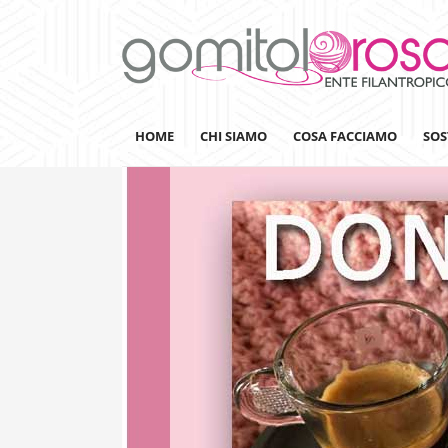
HOME
CHI SIAMO
COSA FACCIAMO
SOS
Lanaterapia
Ricerca
Sensibilizzazione
Lana&Gomitoli
Giornata della Lana
Gomitolorosa4ARTS