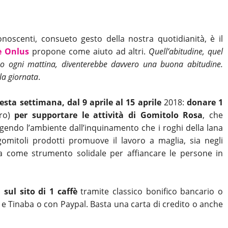
onoscenti, consueto gesto della nostra quotidianità, è il
è Onlus
propone come aiuto ad altri.
Quell’abitudine, quel
o ogni mattina, diventerebbe davvero una buona abitudine.
la giornata
.
esta settimana, dal 9 aprile al 15 aprile
2018:
donare 1
ro)
per supportare le attività di Gomitolo Rosa
, che
gendo l’ambiente dall’inquinamento che i roghi della lana
mitoli prodotti promuove il lavoro a maglia, sia negli
ia come strumento solidale per affiancare le persone in
sul sito di 1 caffè
tramite classico bonifico bancario o
e Tinaba o con Paypal. Basta una carta di credito o anche