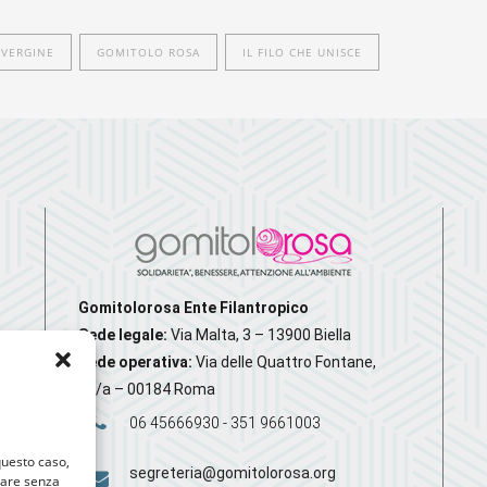
 VERGINE
GOMITOLO ROSA
IL FILO CHE UNISCE
Gomitolorosa Ente Filantropico
Sede legale:
Via Malta, 3 – 13900 Biella
Sede operativa:
Via delle Quattro Fontane,
20/a – 00184 Roma
06 45666930 - 351 9661003
 questo caso,
segreteria@gomitolorosa.org
gare senza