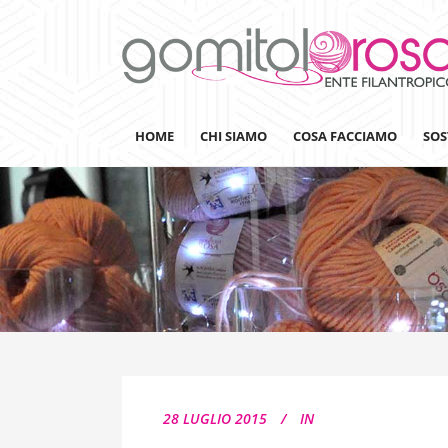
HOME
CHI SIAMO
COSA FACCIAMO
SOS
Lanaterapia
Ricerca
Sensibilizzazione
Lana&Gomitoli
Giornata della Lana
28 LUGLIO 2015
IN
Gomitolorosa4ARTS