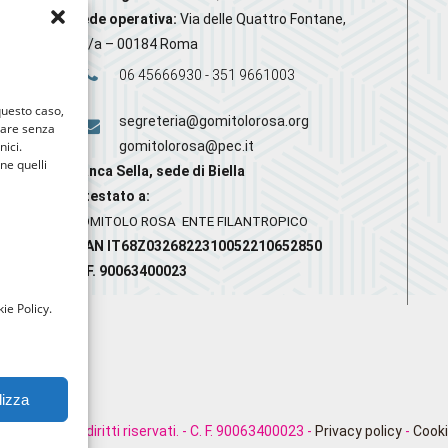
Sede operativa:
Via delle Quattro Fontane,
20/a – 00184 Roma
06 45666930 - 351 9661003
 questo caso,
segreteria@gomitolorosa.org
gare senza
nici.
gomitolorosa@pec.it
nne quelli
Banca Sella, sede di Biella
Intestato a:
GOMITOLO ROSA ENTE FILANTROPICO
IBAN IT68Z0326822310052210652850
C.F. 90063400023
ie Policy.
lizza
rosa. Tutti i diritti riservati. - C. F. 90063400023 -
Privacy policy
-
Cooki