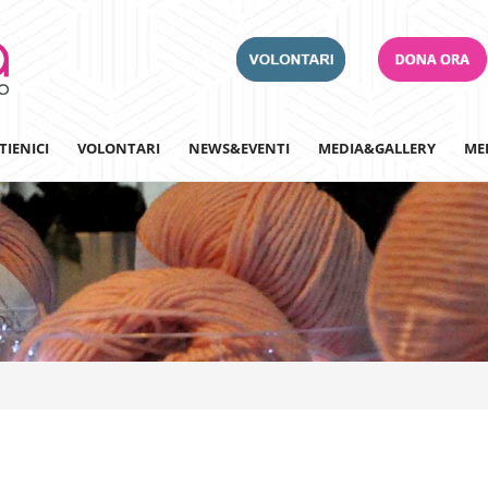
TIENICI
VOLONTARI
NEWS&EVENTI
MEDIA&GALLERY
ME
Adotta un Ospedale
Team Building
Iscriviti alla nostra n