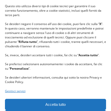
#ilfilocheunisce
Questo sito utilizza diversi tipi di cookie tecnici per garantire il suo
#lanaterapia
corretto funzionamento, oltre a cookie statistici, inclusi quelli forniti da
#gomitolorosa
terze parti.
#ilcaloredellempatia
Se desideri negare il consenso all'uso dei cookie, puoi fare clic sulla “
X
”.
In questo caso, verranno mantenute le impostazioni predefinite e potrai
continuare a navigare senza l'uso di cookie o di altri strumenti di
tracciamento ad esclusione di quelli tecnici. Oppure puoi cliccare il
pulsante “
Rifiuta tutto
”, rifiutando tutti i cookie, tranne quelli necessari, e
chiudendo il banner di consenso.
Se, invece, desideri accettare tutti i cookie, fai clic su “
Accetta tutto
”.
Se preferisci selezionare autonomamente i cookie da accettare, fai clic
su “
Personalizza
”.
Se desideri ulteriori informazioni, consulta qui sotto la nostra Privacy e
Cookie Policy.
Gestisci servizi
GRAZIE al team di REVIEWBOX
per il riconoscimento ricevuto.
Accetta tutto