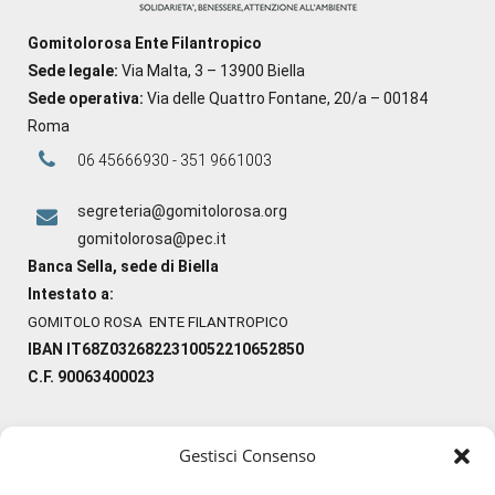
Gomitolorosa Ente Filantropico
Sede legale:
Via Malta, 3 – 13900 Biella
Sede operativa:
Via delle Quattro Fontane, 20/a – 00184
Roma
06 45666930 - 351 9661003
segreteria@gomitolorosa.org
gomitolorosa@pec.it
Banca Sella, sede di Biella
Intestato a:
GOMITOLO ROSA ENTE FILANTROPICO
IBAN IT68Z0326822310052210652850
C.F. 90063400023
Gestisci Consenso
#ilfilocheunisce