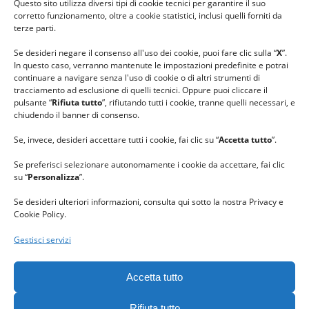
Questo sito utilizza diversi tipi di cookie tecnici per garantire il suo
#lanaterapia
corretto funzionamento, oltre a cookie statistici, inclusi quelli forniti da
#gomitolorosa
terze parti.
#ilcaloredellempatia
Se desideri negare il consenso all'uso dei cookie, puoi fare clic sulla “
X
”.
In questo caso, verranno mantenute le impostazioni predefinite e potrai
continuare a navigare senza l'uso di cookie o di altri strumenti di
tracciamento ad esclusione di quelli tecnici. Oppure puoi cliccare il
pulsante “
Rifiuta tutto
”, rifiutando tutti i cookie, tranne quelli necessari, e
chiudendo il banner di consenso.
Se, invece, desideri accettare tutti i cookie, fai clic su “
Accetta tutto
”.
Se preferisci selezionare autonomamente i cookie da accettare, fai clic
su “
Personalizza
”.
Se desideri ulteriori informazioni, consulta qui sotto la nostra Privacy e
Cookie Policy.
Gestisci servizi
GRAZIE al team di REVIEWBOX
per il riconoscimento ricevuto.
Accetta tutto
Rifiuta tutto