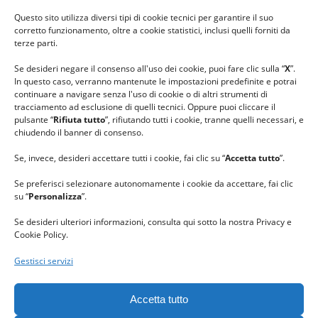
#ilfilocheunisce
Questo sito utilizza diversi tipi di cookie tecnici per garantire il suo
#lanaterapia
corretto funzionamento, oltre a cookie statistici, inclusi quelli forniti da
#gomitolorosa
terze parti.
#ilcaloredellempatia
Se desideri negare il consenso all'uso dei cookie, puoi fare clic sulla “
X
”.
In questo caso, verranno mantenute le impostazioni predefinite e potrai
continuare a navigare senza l'uso di cookie o di altri strumenti di
tracciamento ad esclusione di quelli tecnici. Oppure puoi cliccare il
pulsante “
Rifiuta tutto
”, rifiutando tutti i cookie, tranne quelli necessari, e
chiudendo il banner di consenso.
Se, invece, desideri accettare tutti i cookie, fai clic su “
Accetta tutto
”.
Se preferisci selezionare autonomamente i cookie da accettare, fai clic
su “
Personalizza
”.
Se desideri ulteriori informazioni, consulta qui sotto la nostra Privacy e
Cookie Policy.
Gestisci servizi
GRAZIE al team di REVIEWBOX
per il riconoscimento ricevuto.
Accetta tutto