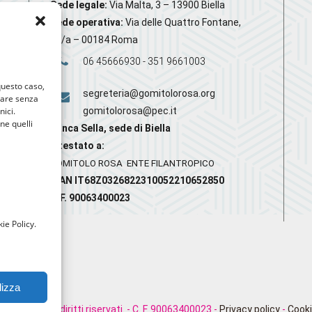
Sede legale:
Via Malta, 3 – 13900 Biella
Sede operativa:
Via delle Quattro Fontane,
20/a – 00184 Roma
06 45666930 - 351 9661003
 questo caso,
segreteria@gomitolorosa.org
gare senza
nici.
gomitolorosa@pec.it
nne quelli
Banca Sella, sede di Biella
Intestato a:
GOMITOLO ROSA ENTE FILANTROPICO
IBAN IT68Z0326822310052210652850
C.F. 90063400023
ie Policy.
lizza
rosa. Tutti i diritti riservati. - C. F. 90063400023 -
Privacy policy
-
Cooki