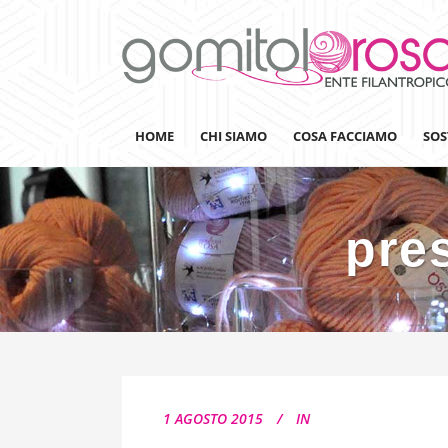
HOME
CHI SIAMO
COSA FACCIAMO
SOS
pre
Lanaterapia
Ricerca
Sensibilizzazione
Lana&Gomitoli
Giornata della Lana
1 AGOSTO 2015
IN
Gomitolorosa4ARTS