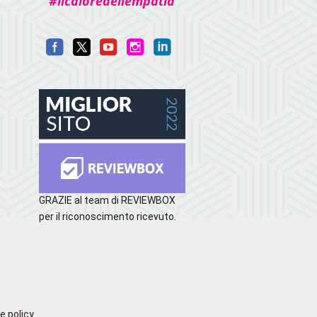
#ilcaloredellempatia
GRAZIE al team di REVIEWBOX
per il riconoscimento ricevuto.
e policy