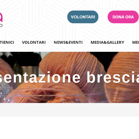
TIENICI
VOLONTARI
NEWS&EVENTI
MEDIA&GALLERY
ME
sentazione brescia
Adotta un Ospedale
Team Building
Iscriviti alla nostra n