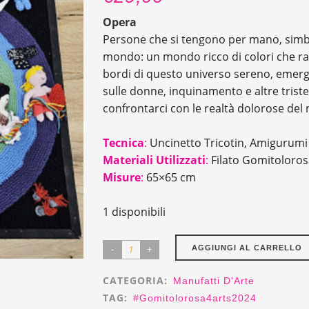
Opera
Persone che si tengono per mano, simbolo
mondo: un mondo ricco di colori che rapp
bordi di questo universo sereno, emergo
sulle donne, inquinamento e altre triste
confrontarci con le realtà dolorose del
Tecnica
:
Uncinetto Tricotin,
Amigurumi /
Materiali Utilizzati
:
Filato Gomitoloro
Misure
:
65×65 cm
1 disponibili
Arazzo
AGGIUNGI AL CARRELLO
3D
CATEGORIA:
Manufatti D'Arte
"Iride"
TAG:
#gomitolorosa4arts2024
quantity