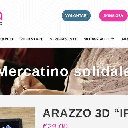
TIENICI
VOLONTARI
NEWS&EVENTI
MEDIA&GALLERY
ME
Mercatino solidal
Adotta un Ospedale
Team Building
Iscriviti alla nostra n
ARAZZO 3D “I
€
29,00