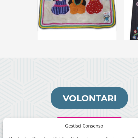
Arazzo
“Benessere al
tramonto”
€
69,00
Gestisci Consenso