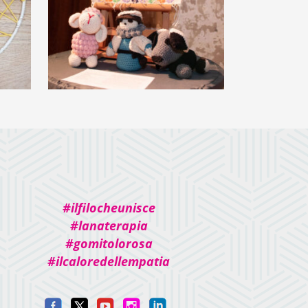
Tradizione
sarda
€
49,00
#ilfilocheunisce
#lanaterapia
#gomitolorosa
#ilcaloredellempatia