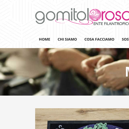
HOME
CHI SIAMO
COSA FACCIAMO
SOS
Lanaterapia
Ricerca
Sensibilizzazione
Lana&Gomitoli
Giornata della Lana
Gomitolorosa4ARTS