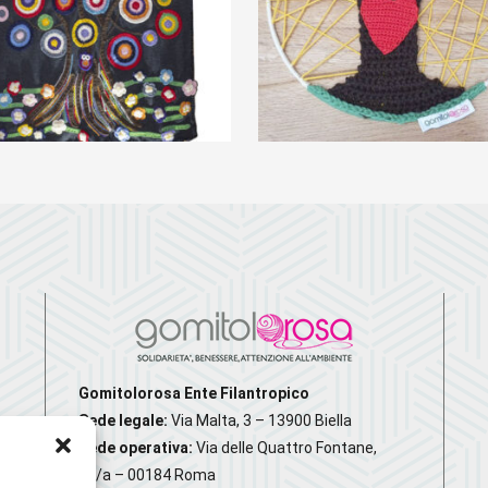
Scultura
Arazzo
tessile
“Kandinsky”
“L’Amore fa
fiorire”
€
29,00
€
15,00
Gomitolorosa Ente Filantropico
Sede legale:
Via Malta, 3 – 13900 Biella
Sede operativa:
Via delle Quattro Fontane,
20/a – 00184 Roma