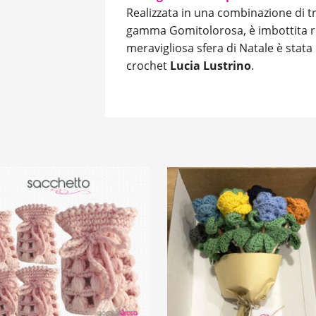
Realizzata in una combinazione di tre 
gamma Gomitolorosa, è imbottita r
meravigliosa sfera di Natale è stata
crochet
Lucia
Lustrino
.
FLOWER BOX
5 Sacchetti
15 rose