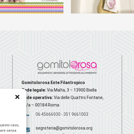
Bomboniera
all’uncinett
colorate
€
20,00
€
59,00
Gomitolorosa Ente Filantropico
Sede legale:
Via Malta, 3 – 13900 Biella
Sede operativa:
Via delle Quattro Fontane,
20/a – 00184 Roma
06 45666930 - 351 9661003
 questo caso,
segreteria@gomitolorosa.org
gare senza