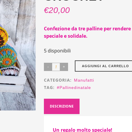
€
20,00
Confezione da tre palline per rendere 
speciale e solidale.
5 disponibili
3
AGGIUNGI AL CARRELLO
Palline
CATEGORIA:
Manufatti
di
TAG:
#pallinedinatale
Natale
Crochet
DESCRIZIONE
quantity
Un regalo molto speciale!