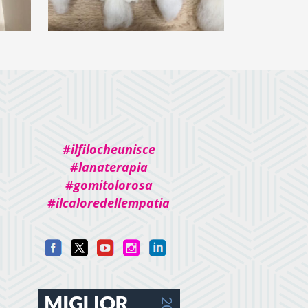
o
30 pz
€
10,00
#ilfilocheunisce
#lanaterapia
#gomitolorosa
#ilcaloredellempatia