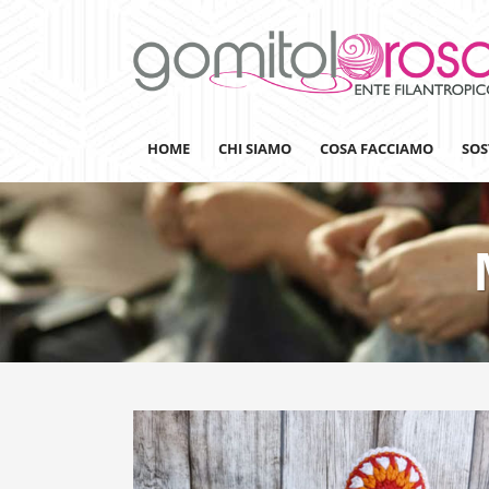
HOME
CHI SIAMO
COSA FACCIAMO
SOS
Lanaterapia
Ricerca
Sensibilizzazione
Lana&Gomitoli
Giornata della Lana
Gomitolorosa4ARTS