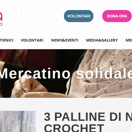
TIENICI
VOLONTARI
NEWS&EVENTI
MEDIA&GALLERY
ME
Mercatino solidal
Adotta un Ospedale
Team Building
Iscriviti alla nostra n
3 PALLINE DI
CROCHET