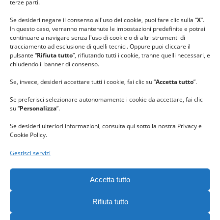
#gomitolorosa
terze parti.
#ilcaloredellempatia
Se desideri negare il consenso all'uso dei cookie, puoi fare clic sulla “
X
”.
In questo caso, verranno mantenute le impostazioni predefinite e potrai
continuare a navigare senza l'uso di cookie o di altri strumenti di
tracciamento ad esclusione di quelli tecnici. Oppure puoi cliccare il
pulsante “
Rifiuta tutto
”, rifiutando tutti i cookie, tranne quelli necessari, e
chiudendo il banner di consenso.
Se, invece, desideri accettare tutti i cookie, fai clic su “
Accetta tutto
”.
Se preferisci selezionare autonomamente i cookie da accettare, fai clic
su “
Personalizza
”.
Se desideri ulteriori informazioni, consulta qui sotto la nostra Privacy e
Cookie Policy.
Gestisci servizi
GRAZIE al team di REVIEWBOX
per il riconoscimento ricevuto.
Accetta tutto
Rifiuta tutto