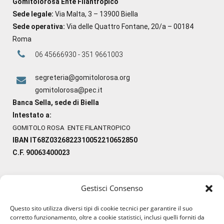
Gomitolorosa Ente Filantropico
Sede legale:
Via Malta, 3 – 13900 Biella
Sede operativa:
Via delle Quattro Fontane, 20/a – 00184
Roma
06 45666930 - 351 9661003
segreteria@gomitolorosa.org
gomitolorosa@pec.it
Banca Sella, sede di Biella
Intestato a:
GOMITOLO ROSA ENTE FILANTROPICO
IBAN IT68Z0326822310052210652850
C.F. 90063400023
Gestisci Consenso
#ilfilocheunisce
Questo sito utilizza diversi tipi di cookie tecnici per garantire il suo
#lanaterapia
corretto funzionamento, oltre a cookie statistici, inclusi quelli forniti da