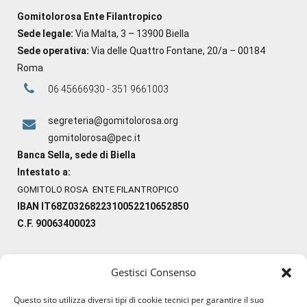
Gomitolorosa Ente Filantropico
Sede legale:
Via Malta, 3 – 13900 Biella
Sede operativa:
Via delle Quattro Fontane, 20/a – 00184
Roma
06 45666930 - 351 9661003
segreteria@gomitolorosa.org
gomitolorosa@pec.it
Banca Sella, sede di Biella
Intestato a:
GOMITOLO ROSA ENTE FILANTROPICO
IBAN IT68Z0326822310052210652850
C.F. 90063400023
Gestisci Consenso
#ilfilocheunisce
Questo sito utilizza diversi tipi di cookie tecnici per garantire il suo
#lanaterapia