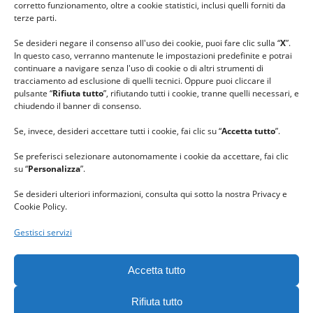
corretto funzionamento, oltre a cookie statistici, inclusi quelli forniti da
#gomitolorosa
terze parti.
#ilcaloredellempatia
Se desideri negare il consenso all'uso dei cookie, puoi fare clic sulla “
X
”.
In questo caso, verranno mantenute le impostazioni predefinite e potrai
continuare a navigare senza l'uso di cookie o di altri strumenti di
tracciamento ad esclusione di quelli tecnici. Oppure puoi cliccare il
pulsante “
Rifiuta tutto
”, rifiutando tutti i cookie, tranne quelli necessari, e
chiudendo il banner di consenso.
Se, invece, desideri accettare tutti i cookie, fai clic su “
Accetta tutto
”.
Se preferisci selezionare autonomamente i cookie da accettare, fai clic
su “
Personalizza
”.
Se desideri ulteriori informazioni, consulta qui sotto la nostra Privacy e
Cookie Policy.
Gestisci servizi
GRAZIE al team di REVIEWBOX
per il riconoscimento ricevuto.
Accetta tutto
Rifiuta tutto