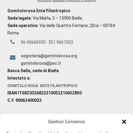
Gomitolorosa Ente Filantropico
Sede legale:
Via Malta, 3 – 13900 Biella
Sede operativa:
Via delle Quattro Fontane, 20/a – 00184
Roma
06 45666930 - 351 9661003
segreteria@gomitolorosa.org
gomitolorosa@pec.it
Banca Sella, sede di Biella
Intestato a:
GOMITOLO ROSA ENTE FILANTROPICO
IBAN IT68Z0326822310052210652850
C.F. 90063400023
Gestisci Consenso
#ilfilocheunisce