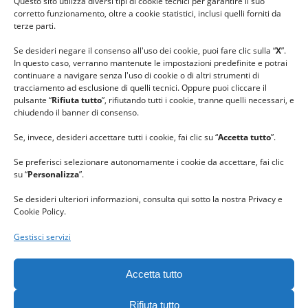
Questo sito utilizza diversi tipi di cookie tecnici per garantire il suo
#lanaterapia
corretto funzionamento, oltre a cookie statistici, inclusi quelli forniti da
#gomitolorosa
terze parti.
#ilcaloredellempatia
Se desideri negare il consenso all'uso dei cookie, puoi fare clic sulla “
X
”.
In questo caso, verranno mantenute le impostazioni predefinite e potrai
continuare a navigare senza l'uso di cookie o di altri strumenti di
tracciamento ad esclusione di quelli tecnici. Oppure puoi cliccare il
pulsante “
Rifiuta tutto
”, rifiutando tutti i cookie, tranne quelli necessari, e
chiudendo il banner di consenso.
Se, invece, desideri accettare tutti i cookie, fai clic su “
Accetta tutto
”.
Se preferisci selezionare autonomamente i cookie da accettare, fai clic
su “
Personalizza
”.
Se desideri ulteriori informazioni, consulta qui sotto la nostra Privacy e
Cookie Policy.
Gestisci servizi
GRAZIE al team di REVIEWBOX
per il riconoscimento ricevuto.
Accetta tutto
Rifiuta tutto