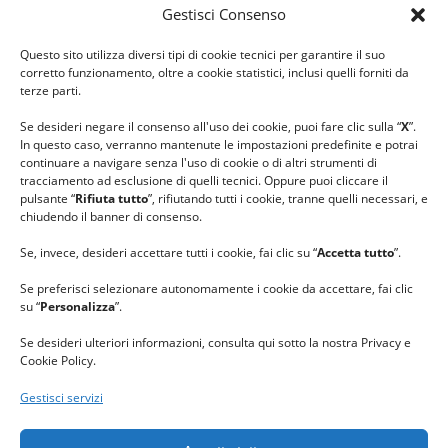
Gestisci Consenso
#ilfilocheunisce
Questo sito utilizza diversi tipi di cookie tecnici per garantire il suo
#lanaterapia
corretto funzionamento, oltre a cookie statistici, inclusi quelli forniti da
#gomitolorosa
terze parti.
#ilcaloredellempatia
Se desideri negare il consenso all'uso dei cookie, puoi fare clic sulla “
X
”.
In questo caso, verranno mantenute le impostazioni predefinite e potrai
continuare a navigare senza l'uso di cookie o di altri strumenti di
tracciamento ad esclusione di quelli tecnici. Oppure puoi cliccare il
pulsante “
Rifiuta tutto
”, rifiutando tutti i cookie, tranne quelli necessari, e
chiudendo il banner di consenso.
Se, invece, desideri accettare tutti i cookie, fai clic su “
Accetta tutto
”.
Se preferisci selezionare autonomamente i cookie da accettare, fai clic
su “
Personalizza
”.
Se desideri ulteriori informazioni, consulta qui sotto la nostra Privacy e
Cookie Policy.
Gestisci servizi
GRAZIE al team di REVIEWBOX
per il riconoscimento ricevuto.