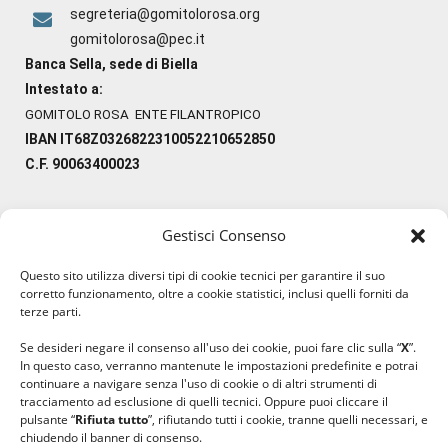
segreteria@gomitolorosa.org
gomitolorosa@pec.it
Banca Sella, sede di Biella
Intestato a:
GOMITOLO ROSA ENTE FILANTROPICO
IBAN IT68Z0326822310052210652850
C.F. 90063400023
Gestisci Consenso
#ilfilocheunisce
Questo sito utilizza diversi tipi di cookie tecnici per garantire il suo
#lanaterapia
corretto funzionamento, oltre a cookie statistici, inclusi quelli forniti da
#gomitolorosa
terze parti.
#ilcaloredellempatia
Se desideri negare il consenso all'uso dei cookie, puoi fare clic sulla “
X
”.
In questo caso, verranno mantenute le impostazioni predefinite e potrai
continuare a navigare senza l'uso di cookie o di altri strumenti di
tracciamento ad esclusione di quelli tecnici. Oppure puoi cliccare il
pulsante “
Rifiuta tutto
”, rifiutando tutti i cookie, tranne quelli necessari, e
chiudendo il banner di consenso.