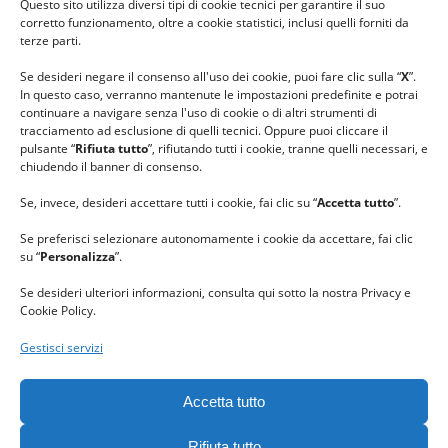
Questo sito utilizza diversi tipi di cookie tecnici per garantire il suo
#lanaterapia
corretto funzionamento, oltre a cookie statistici, inclusi quelli forniti da
#gomitolorosa
terze parti.
#ilcaloredellempatia
Se desideri negare il consenso all'uso dei cookie, puoi fare clic sulla “
X
”.
In questo caso, verranno mantenute le impostazioni predefinite e potrai
continuare a navigare senza l'uso di cookie o di altri strumenti di
tracciamento ad esclusione di quelli tecnici. Oppure puoi cliccare il
pulsante “
Rifiuta tutto
”, rifiutando tutti i cookie, tranne quelli necessari, e
chiudendo il banner di consenso.
Se, invece, desideri accettare tutti i cookie, fai clic su “
Accetta tutto
”.
Se preferisci selezionare autonomamente i cookie da accettare, fai clic
su “
Personalizza
”.
Se desideri ulteriori informazioni, consulta qui sotto la nostra Privacy e
Cookie Policy.
Gestisci servizi
GRAZIE al team di REVIEWBOX
per il riconoscimento ricevuto.
Accetta tutto
Rifiuta tutto