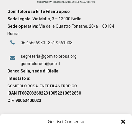
Gomitolorosa Ente Filantropico
Sede legale:
Via Malta, 3 – 13900 Biella
Sede operativa:
Via delle Quattro Fontane, 20/a – 00184
Roma
06 45666930 - 351 9661003
segreteria@gomitolorosa.org
gomitolorosa@pec.it
Banca Sella, sede di Biella
Intestato a:
GOMITOLO ROSA ENTE FILANTROPICO
IBAN IT68Z0326822310052210652850
C.F. 90063400023
Gestisci Consenso
#ilfilocheunisce