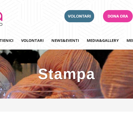
TIENICI
VOLONTARI
NEWS&EVENTI
MEDIA&GALLERY
ME
Stampa
Adotta un Ospedale
Team Building
Iscriviti alla nostra n