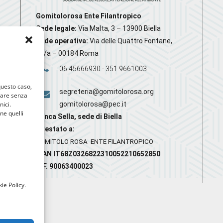
Gomitolorosa Ente Filantropico
Sede legale:
Via Malta, 3 – 13900 Biella
Sede operativa:
Via delle Quattro Fontane,
20/a – 00184 Roma
06 45666930 - 351 9661003
 questo caso,
segreteria@gomitolorosa.org
gare senza
nici.
gomitolorosa@pec.it
nne quelli
Banca Sella, sede di Biella
Intestato a:
GOMITOLO ROSA ENTE FILANTROPICO
IBAN IT68Z0326822310052210652850
C.F. 90063400023
ie Policy.