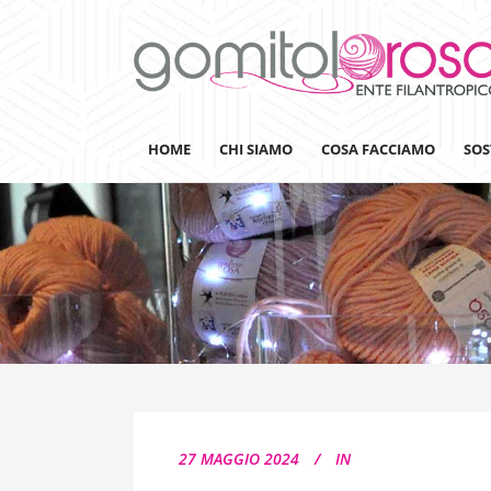
HOME
CHI SIAMO
COSA FACCIAMO
SOS
Lanaterapia
Ricerca
Sensibilizzazione
Lana&Gomitoli
Giornata della Lana
27 MAGGIO 2024
IN
Gomitolorosa4ARTS