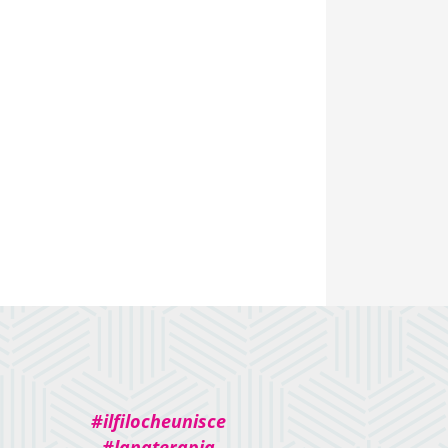
#ilfilocheunisce
#lanaterapia