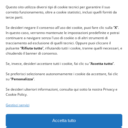
#ilfilocheunisce
Questo sito utilizza diversi tipi di cookie tecnici per garantire il suo
#lanaterapia
corretto funzionamento, oltre a cookie statistici, inclusi quelli forniti da
#gomitolorosa
terze parti.
#ilcaloredellempatia
Se desideri negare il consenso all'uso dei cookie, puoi fare clic sulla “
X
”.
In questo caso, verranno mantenute le impostazioni predefinite e potrai
continuare a navigare senza l'uso di cookie o di altri strumenti di
tracciamento ad esclusione di quelli tecnici. Oppure puoi cliccare il
pulsante “
Rifiuta tutto
”, rifiutando tutti i cookie, tranne quelli necessari, e
chiudendo il banner di consenso.
Se, invece, desideri accettare tutti i cookie, fai clic su “
Accetta tutto
”.
Se preferisci selezionare autonomamente i cookie da accettare, fai clic
su “
Personalizza
”.
Se desideri ulteriori informazioni, consulta qui sotto la nostra Privacy e
Cookie Policy.
Gestisci servizi
GRAZIE al team di REVIEWBOX
per il riconoscimento ricevuto.
Accetta tutto