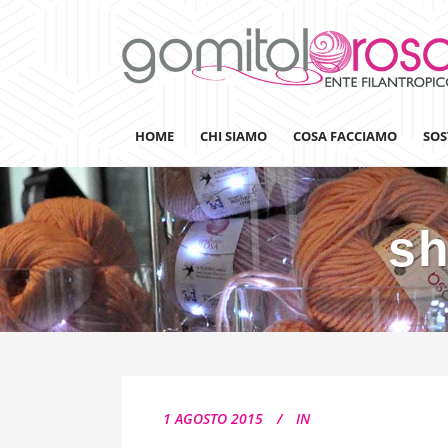
HOME
CHI SIAMO
COSA FACCIAMO
SOS
sh
Lanaterapia
Ricerca
Sensibilizzazione
Lana&Gomitoli
Giornata della Lana
1 AGOSTO 2015
IN
Gomitolorosa4ARTS