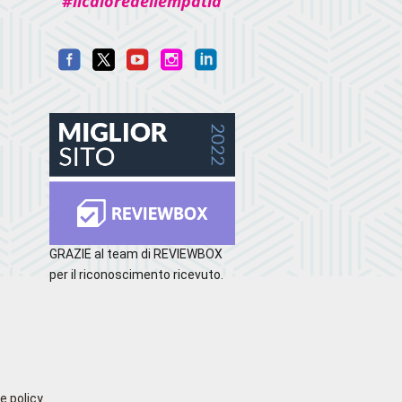
#ilcaloredellempatia
GRAZIE al team di REVIEWBOX
per il riconoscimento ricevuto.
e policy