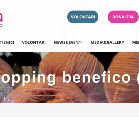
TIENICI
VOLONTARI
NEWS&EVENTI
MEDIA&GALLERY
ME
opping benefico 
Adotta un Ospedale
Team Building
Iscriviti alla nostra n