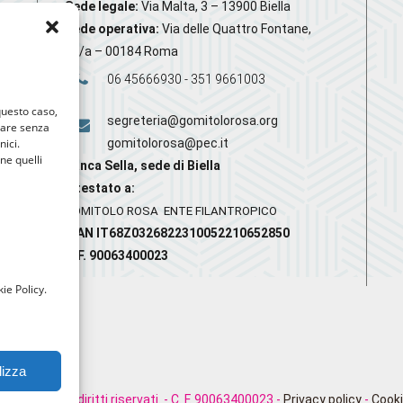
Sede legale:
Via Malta, 3 – 13900 Biella
Sede operativa:
Via delle Quattro Fontane,
20/a – 00184 Roma
06 45666930 - 351 9661003
 questo caso,
segreteria@gomitolorosa.org
gare senza
nici.
gomitolorosa@pec.it
nne quelli
Banca Sella, sede di Biella
Intestato a:
GOMITOLO ROSA ENTE FILANTROPICO
IBAN IT68Z0326822310052210652850
C.F. 90063400023
ie Policy.
lizza
rosa. Tutti i diritti riservati. - C. F. 90063400023 -
Privacy policy
-
Cooki