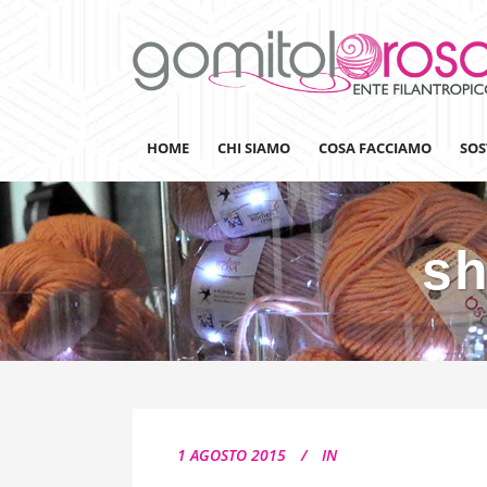
HOME
CHI SIAMO
COSA FACCIAMO
SOS
sh
Lanaterapia
Ricerca
Sensibilizzazione
Lana&Gomitoli
Giornata della Lana
1 AGOSTO 2015
IN
Gomitolorosa4ARTS