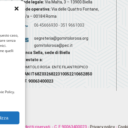
Sede legale:
Via Malta, 3 – 13900 Biella
Sede operativa:
Via delle Quattro Fontane,
20/a – 00184 Roma
06 45666930 - 351 9661003
 questo caso,
segreteria@gomitolorosa.org
gare senza
nici.
gomitolorosa@pec.it
nne quelli
Banca Sella, sede di Biella
Intestato a:
GOMITOLO ROSA ENTE FILANTROPICO
IBAN IT68Z0326822310052210652850
C.F. 90063400023
ie Policy.
lizza
rosa. Tutti i diritti riservati. - C. F. 90063400023 -
Privacy policy
-
Cooki