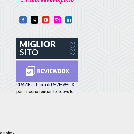
#ilcaloredellempatia
GRAZIE al team di REVIEWBOX
per il riconoscimento ricevuto.
e policy