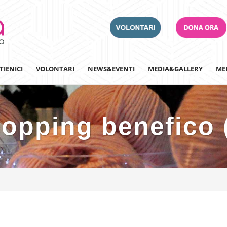
TIENICI
VOLONTARI
NEWS&EVENTI
MEDIA&GALLERY
ME
opping benefico 
Adotta un Ospedale
Team Building
Iscriviti alla nostra n