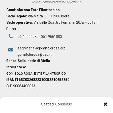
Gomitolorosa Ente Filantropico
Sede legale:
Via Malta, 3 – 13900 Biella
Sede operativa:
Via delle Quattro Fontane, 20/a – 00184
Roma
06 45666930 - 351 9661003
segreteria@gomitolorosa.org
gomitolorosa@pec.it
Banca Sella, sede di Biella
Intestato a:
GOMITOLO ROSA ENTE FILANTROPICO
IBAN IT68Z0326822310052210652850
C.F. 90063400023
Gestisci Consenso
#ilfilocheunisce