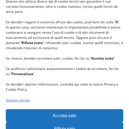
Questo sito utilizza diversi tipi di cookie tecnici per garantire il suo
#lanaterapia
corretto funzionamento, oltre a cookie statistici, inclusi quelli forniti da
#gomitolorosa
terze parti.
#ilcaloredellempatia
Se desideri negare il consenso all'uso dei cookie, puoi fare clic sulla “
X
”.
In questo caso, verranno mantenute le impostazioni predefinite e potrai
continuare a navigare senza l'uso di cookie o di altri strumenti di
tracciamento ad esclusione di quelli tecnici. Oppure puoi cliccare il
pulsante “
Rifiuta tutto
”, rifiutando tutti i cookie, tranne quelli necessari, e
chiudendo il banner di consenso.
Se, invece, desideri accettare tutti i cookie, fai clic su “
Accetta tutto
”.
Se preferisci selezionare autonomamente i cookie da accettare, fai clic
su “
Personalizza
”.
Se desideri ulteriori informazioni, consulta qui sotto la nostra Privacy e
Cookie Policy.
Gestisci servizi
GRAZIE al team di REVIEWBOX
per il riconoscimento ricevuto.
Accetta tutto
Rifiuta tutto